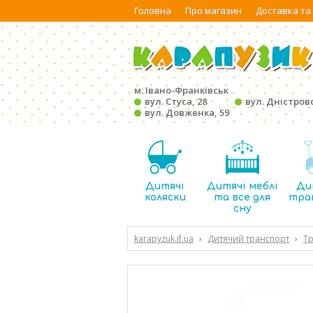
Головна
Про магазин
Доставка та
м. Івано-Франківськ
вул. Стуса, 28
вул. Дністровс
вул. Довженка, 59
Дитячі
Дитячі меблі
Ди
коляски
та все для
тра
сну
karapyzuk.if.ua
›
Дитячий транспорт
›
Тр