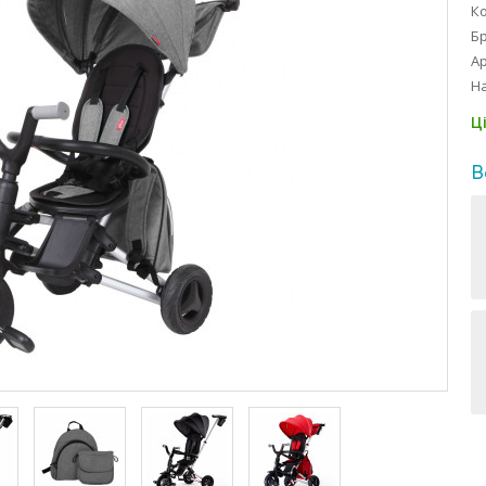
Ко
Б
Ар
На
Ц
В