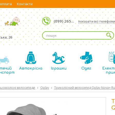
 оплата
Контакти
(099) 265...
показати всі телефони
ька, 26
тячий
Автокрісла
Іграшки
Одяг
Елект
нспорт
при
ьохколісні велосипеди
›
Qplay
›
Триколісний велосипед Qplay Nova+ R
Т
Q