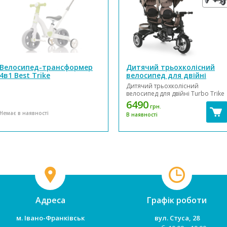
Велосипед-трансформер
Дитячий трьохколісний
4в1 Best Trike
велосипед для двійні
Turbo Trike MT 1004DUOS-3
Дитячий трьохколісний
велосипед для двійні Turbo Trike
MT 1004DUOS-3 - дозволить
6490
грн.
одночасно катати двох малюків.
Немає в наявності
В наявності
Він має міцну сталеву раму,
сидіння з високими м'якими
спинками та додатковими
підголовниками, розсувні
захисні бампера та капюшони з
...
Адреса
Графік роботи
м. Івано-Франківськ
вул. Стуса, 28