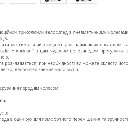
люційний триколісний велосипед з пневматичними колесами
яців.
чити максимальний комфорт для найменших пасажирів та
ків. У компанії з цим чудовим велосипедом прогулянка з
ною.
та розкладається, при необхідності ви можете скласти його
 легко, велосипед займає мало місця.
керування переднім колесом;
ня;
сів;
педа в один рух для комфортного переміщення та зручності