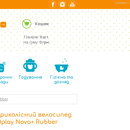
0.02999496 (7)
Кошик
›
Товарів:
0 шт.
На суму:
0 грн.
ронні
Годування
Гігієна та
лади
догляд
ubber
риколісний велосипед
play Nova+ Rubber