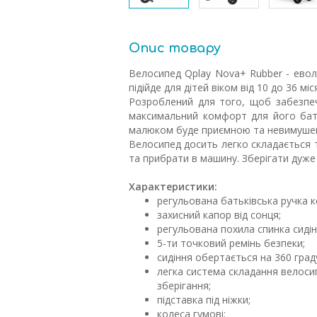
Опис товару
Велосипед Qplay Nova+ Rubber - ево
підійде для дітей віком від 10 до 36 міс
Розроблений для того, щоб забезпе
максимальний комфорт для його бать
малюком буде приємною та невимуше
Велосипед досить легко складається 
та прибрати в машину. Зберігати дуже
Характеристики:
регульована батьківська ручка 
захисний капор від сонця;
регульована похила спинка сидін
5-ти точковий ремінь безпеки;
сидіння обертається на 360 граду
легка система складання велоси
зберігання;
підставка під ніжки;
колеса гумові;