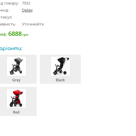
д товару:
7032
ренд:
Qplay
тикул:
явність:
Уточнюйте
6888
іна:
грн.
аріанти:
Grey
Black
Red