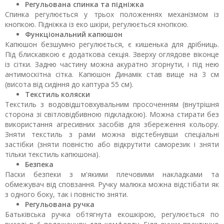
Регульована спинка та підніжка
Спинка регулюється у трьох положеннях механізмом із
кнопкою. Підніжка із еко шкіри, регулюється кнопкою.
Функціональний капюшон
Капюшон безшумно регулюється, є кишенька для дрібниць.
Під блискавкою є додаткова секція. Зверху оглядове віконце
із сітки. Задню частину можна акуратно згорнути, і під нею
антимоскітна сітка. Капюшон Динамік став вище на 3 см
(висота від сидіння до каптура 55 см).
Текстиль коляски
Текстиль з водовідштовхувальним просоченням (внутрішня
сторона зі світловідбивною підкладкою). Можна стирати без
використання агресивних засобів для збереження кольору.
Зняти текстиль з рами можна відстебнувши спеціальні
застібки (зняти повністю або відкрутити саморезик і зняти
тільки текстиль капюшона).
Безпека
Паски безпеки з м'якими плечовими накладками та
обмежувач від сповзання. Ручку малюка можна відстібати як
з одного боку, так і повністю зняти.
Регульована ручка
Батьківська ручка обтягнута екошкірою, регулюється по