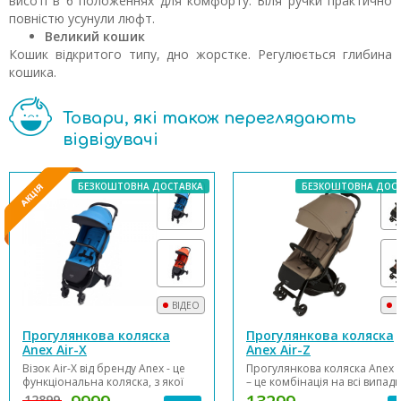
висоті в 6 положеннях для комфорту. Біля ручки практично
повністю усунули люфт.
Великий кошик
Кошик відкритого типу, дно жорстке. Регулюється глибина
кошика.
Товари, які також переглядають
відвідувачі
БЕЗКОШТОВНА ДОСТАВКА
БЕЗКОШТОВНА ДОС
ВІДЕО
В
Прогулянкова коляска
Прогулянкова коляска
Anex Air-X
Anex Air-Z
Візок Air-X від бренду Anex - це
Прогулянкова коляска Anex A
функціональна коляска, з якої
– це комбінація на всі випад
зручно проводити час де
дитинства. Реверсивне сиді
12899