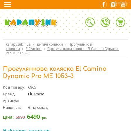
0.02830601 (7)
karapyzuk.if.ua
›
Дитячі коляски
›
Прогулянкові
коляски
›
ElCAmino
›
Прогулянкова коляска El Camino Dynamic
Pro ME 1053-3
Прогулянкова коляска El Camino
Dynamic Pro ME 1053-3
Код товару:
6965
Бренд:
ElCAmino
Артикул:
Наявність:
Є на складі
6490
6990
Ціна:
грн.