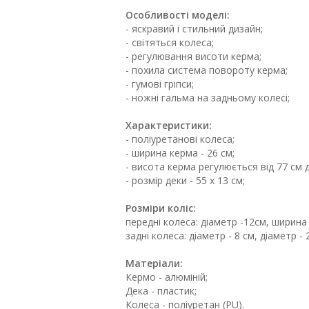
Особливості моделі:
- яскравий і стильний дизайн;
- світяться колеса;
- регулювання висоти керма;
- похила система повороту керма;
- гумові гріпси;
- ножні гальма на задньому колесі;
Характеристики:
- поліуретанові колеса;
- ширина керма - 26 см;
- висота керма регулюється від 77 см д
- розмір деки - 55 х 13 см;
Розміри коліс:
передні колеса: діаметр -12см, ширина -
задні колеса: діаметр - 8 см, діаметр - 2
Матеріали:
Кермо - алюміній;
Дека - пластик;
Колеса - поліуретан (PU).