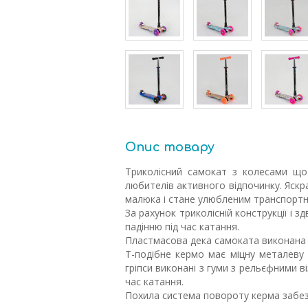
Опис товару
Триколісний самокат з колесами що 
любителів активного відпочинку. Яскр
малюка і стане улюбленим транспорт
За рахунок триколісній конструкції і 
падінню під час катання.
Пластмасова дека самоката виконана з 
Т-подібне кермо має міцну металеву 
гріпси виконані з гуми з рельєфними в
час катання.
Похила система повороту керма забез