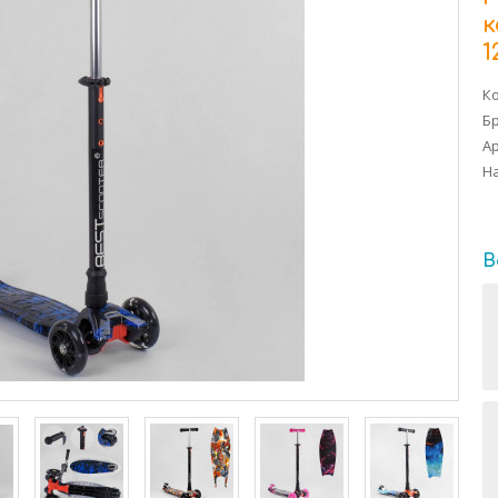
к
1
Ко
Б
Ар
На
В