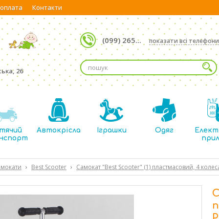
 оплата
Контакти
(099) 265...
показати всі телефони
ька, 26
тячий
Автокрісла
Іграшки
Одяг
Елект
нспорт
при
амокати
›
Best Scooter
›
Самокат "Best Scooter" (1) пластмасовий, 4 колес
С
п
P