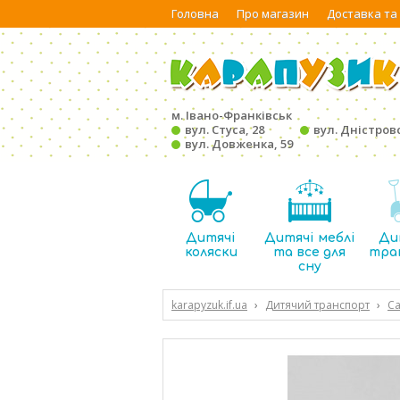
Головна
Про магазин
Доставка та
м. Івано-Франківськ
вул. Стуса, 28
вул. Дністровс
вул. Довженка, 59
Дитячі
Дитячі меблі
Ди
коляски
та все для
тра
сну
karapyzuk.if.ua
›
Дитячий транспорт
›
С
12см, в коробці