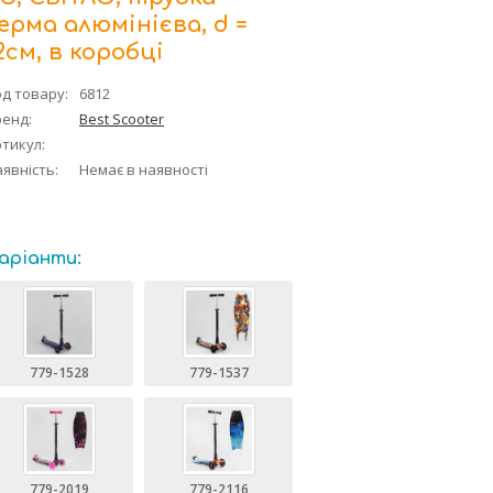
ерма алюмінієва, d =
2см, в коробці
д товару:
6812
ренд:
Best Scooter
тикул:
явність:
Немає в наявності
аріанти:
779-1528
779-1537
779-2019
779-2116