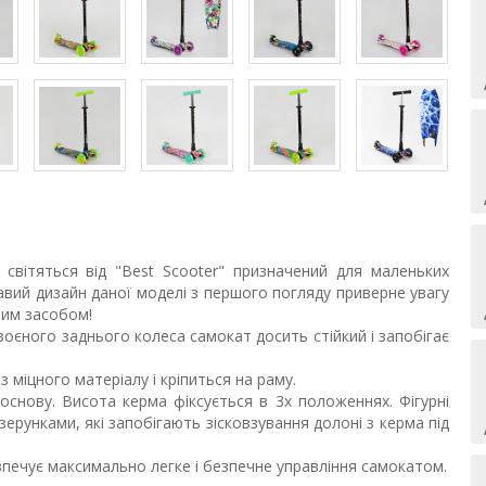
світяться від "Best Scooter" призначений для маленьких
авий дизайн даної моделі з першого погляду приверне увагу
ним засобом!
здвоєного заднього колеса самокат досить стійкий і запобігає
міцного матеріалу і кріпиться на раму.
основу. Висота керма фіксується в 3х положеннях. Фігурні
ізерунками, які запобігають зісковзування долоні з керма під
печує максимально легке і безпечне управління самокатом.