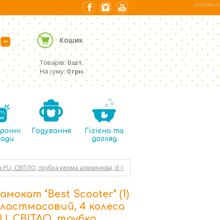
0.02739596 (7)
Кошик
›
Товарів:
0 шт.
На суму:
0 грн.
ронні
Годування
Гігієна та
лади
догляд
а PU, СВІТЛО, трубка керма алюмінієва, d =
амокат "Best Scooter" (1)
ластмасовий, 4 колеса
U, СВІТЛО, трубка