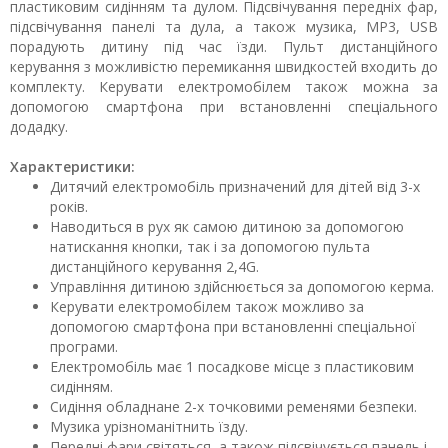
пластиковим сидінням та дулом. Підсвічування передніх фар,
підсвічування панелі та дула, а також музика, MP3, USB
порадують дитину під час їзди. Пульт дистанційного
керування з можливістю перемикання швидкостей входить до
комплекту. Керувати електромобілем також можна за
допомогою смартфона при встановленні спеціального
додадку.
Характеристики:
Дитячий електромобіль призначений для дітей від 3-х
років.
Наводиться в рух як самою дитиною за допомогою
натискання кнопки, так і за допомогою пульта
дистанційного керування 2,4G.
Управління дитиною здійснюється за допомогою керма.
Керувати електромобілем також можливо за
допомогою смартфона при встановленні спеціальної
програми.
Електромобіль має 1 посадкове місце з пластиковим
сидінням.
Сидіння обладнане 2-х точковими ременями безпеки.
Музика урізноманітнить їзду.
Передні фари світяться, а також підсвічується панель і