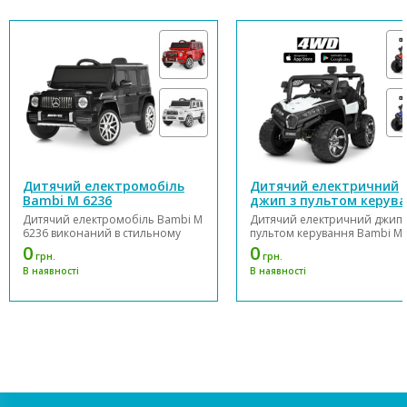
Дитячий електромобіль
Дитячий електричний
Bambi M 6236
джип з пультом керув
Bambi M 4198
Дитячий електромобіль Bambi M
Дитячий електричний джип 
6236 виконаний в стильному
пультом керування Bambi M 
дизайні і обладнаний зручним
виконаний в оригінальному
0
0
грн.
грн.
сидінням із еко-шкіри та 2
дизайні і обладнаний шкір
В наявності
В наявності
точковими ременями безпеки.
сидінням. Електромобіль
Електромобіль оснащений 2-ма
оснащений 4-ма потужними
двигунами і акумулятором
двигунами і акумулятором
12V/7Ah. Можливе підключення
12V/9Ah. Передбачена
Bluetooth, а також є MP3, ...
можливість підключення
Bluetooth, а також...