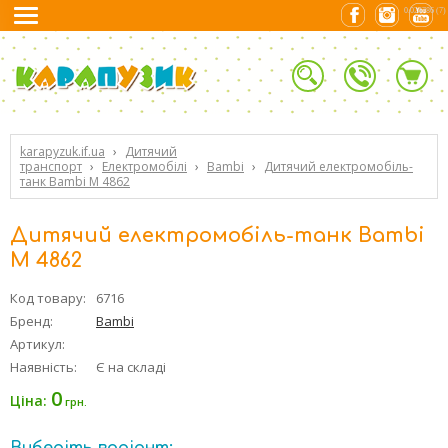
0.024786 (7)
karapyzuk.if.ua
›
Дитячий
транспорт
›
Електромобілі
›
Bambi
›
Дитячий електромобіль-
танк Bambi M 4862
Дитячий електромобіль-танк Bambi
M 4862
Код товару:
6716
Бренд:
Bambi
Артикул:
Наявність:
Є на складі
0
Ціна:
грн.