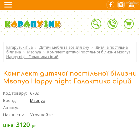
0.02347088 (7)
karapyzuk.if.ua
›
Дитячі меблі та все для сну
›
Дитяча постільна
білизна
›
Msonya
›
Комплект дитячої постільної білизни Msonya
Happy night Галактика сірий
Комплект дитячої постільної білизни
Msonya Happy night Галактика сірий
Код товару:
6702
Бренд:
Msonya
Артикул:
Наявність:
Уточнюйте
3120
Ціна:
грн.