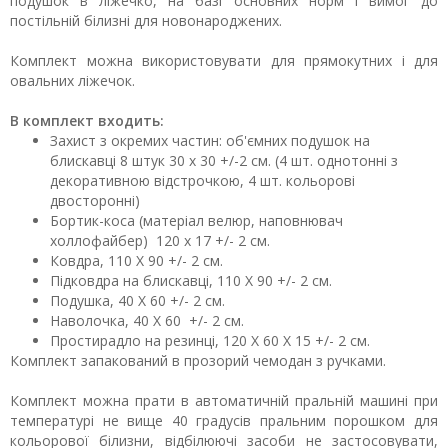
подушок в ліжечко, на базі основних норм і вимог до
постільній білизні для новонароджених.
Комплект можна використовувати для прямокутних і для
овальних ліжечок.
В комплект входить:
Захист з окремих частин: об'ємних подушок на
блискавці 8 штук 30 х 30 +/-2 см. (4 шт. однотонні з
декоративною відстрочкою, 4 шт. кольорові
двосторонні)
Бортик-коса (матеріал велюр, наповнювач
холлофайбер) 120 х 17 +/- 2 см.
Ковдра, 110 Х 90 +/- 2 см.
Підковдра на блискавці, 110 Х 90 +/- 2 см.
Подушка, 40 Х 60 +/- 2 см.
Наволочка, 40 Х 60 +/- 2 см.
Простирадло на резинці, 120 Х 60 Х 15 +/- 2 см.
Комплект запакований в прозорий чемодан з ручками.
Комплект можна прати в автоматичній пральній машині при
температурі не вище 40 градусів пральним порошком для
кольорової білизни, відбілюючі засоби не застосовувати,