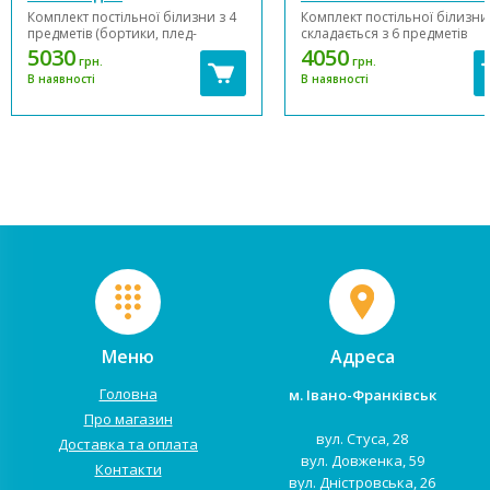
новонародженого MSonya
Art Design Геометрія
Комплект постільної білизни з 4
Комплект постільної білизни
Колекція №1 Classic
предметів (бортики, плед-
складається з 6 предметів
конверт з ковдрою(сатин/Minky/
(бортики, ковдра, подушка,
5030
4050
грн.
грн.
вишивка/мереживо), бантик,
підковдра, наволочка,
В наявності
В наявності
простирадло). Тримач для
простирадло), 100% хлопок.
балдахіна не входить в склад
Підковдра, наволочка,
комплекта, його можна
простирадло, пошиті з
придбати додатково. Комплект
натурального бавовняного
пошитий з натурального ...
матеріалу поплін. Простира
на резинці ...
Меню
Адреса
Головна
м. Івано-Франківськ
Про магазин
вул. Стуса, 28
Доставка та оплата
вул. Довженка, 59
Контакти
вул. Дністровська, 26