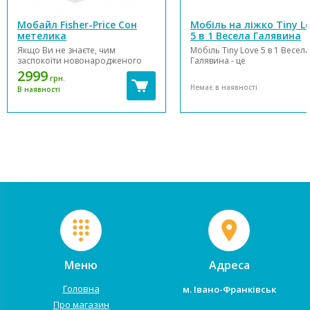
Мобайл Fisher-Price Сон
Мобіль на ліжко Tiny L
метелика
5 в 1 Весела Галявина
Якщо Ви не знаєте, чим
Мобіль Tiny Love 5 в 1 Весела
заспокоїти новонародженого
Галявина - це
перед сном, або просто хочете
багатофункціональний мобі
2999
грн.
зробити цікавий і корисний
мобіль, нічник і музичний
Немає в наявності
В наявності
подарунок малюкові, то мобайл
бумбокс. 18 мелодій в 6
Fisher-Price - це відмінний вибір.
музичних напрямках. 40 хви
Іграшка являє собою пристрій,
безперервного музичного
який можна закріпити над
відтворення будуть
дитячим ліжечком або ст...
заспокоювати і розважати
малюка. Коли м...
Меню
Адреса
Головна
м. Івано-Франківськ
Про магазин