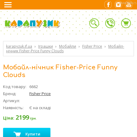
0.01477194 (7)
karapyzuk.if.ua
›
Іграшки
›
Мобайли
›
Fisher Price
›
Мобайл-
нічник Fisher-Price Funny Clouds
Мобайл-нічник Fisher-Price Funny
Clouds
Код товару:
6662
Бренд:
Fisher Price
Артикул:
Наявність:
Є на складі
2199
Ціна:
грн.
Купити