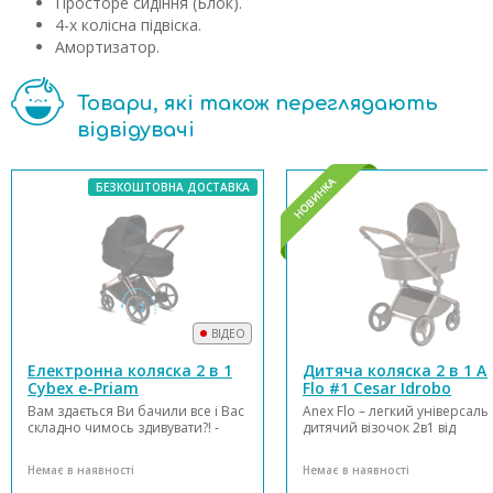
Просторе сидіння (Блок).
4-х колісна підвіска.
Амортизатор.
Товари, які також переглядають
відвідувачі
БЕЗКОШТОВНА ДОСТАВКА
ВІДЕО
Електронна коляска 2 в 1
Дитяча коляска 2 в 1 A
Cybex e-Priam
Flo #1 Cesar Idrobo
Вам здається Ви бачили все і Вас
Anex Flo – легкий універсал
складно чимось здивувати?! -
дитячий візочок 2в1 від
Німецька компанія Cybex не
народження до 4-х років (аб
просто дивує, а й вражає уяви
22 кг). Візок Flo створений д
Немає в наявності
Немає в наявності
своїми інноваційними
активних батьків, які ведуть