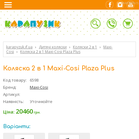
0.02537203 (7)
karapyzuk.if.ua
›
Дитячі коляски
›
Коляски 2 в 1
›
Maxi-
Cosi
›
Коляска 2 в 1 Maxi-Cosi Plaza Plus
Коляска 2 в 1 Maxi-Cosi Plaza Plus
Код товару:
6598
Бренд:
Maxi-Cosi
Артикул:
Наявність:
Уточнюйте
20460
Ціна:
грн.
Варіанти: