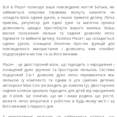
Все в Plaza+ полегшує ваше повсякденне життя! Батьки, які
займаються кількома справами, можуть нахиляти чи
складати візок однією рукою, а іншою тримати дитину. Легка
прив'язь, регулятор для однієї руки та магнітна пряжка
дозволяють швидко пристебнути вашого малюка. Більш
високе положення люльки та сидіння дозволяє легко
піднімати та виймати дитину. Коляска Plaza+, що складається
однією рукою, оснащена безліччю простих функцій для
повсякденного використання і дозволить вам спокійно
подорожувати містом та за його межами.
Plaza+ - це двосторонній візок, що підходить з народження і
оснащений дуже зручною та просторою люлькою. Система
подорожей 3-в-1 дозволяє дуже легко перемикатися між
люлькою (у комплекті) та одним із усіх сумісних дитячих
автокрісел Maxi-Cosi (не входить до комплекту). Двостороннє
сидіння коляски ідеально підходить для дітей від народження
до 4 років. Це означає, що ви і ваша родина, що росте,
можете легко впоратися з роботою в будь-якому місті і за
його межами з першого дня.
З прикріпленою люлькою це найзручніша коляска, що