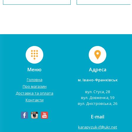
технологіями та справжнім
насичений спосіб життя.
проривом на ринку дитячих
Зустрічайте нову еру перегон
товарів. Черговою новинкою від
Anex #1 x Cesar Idrobo! У сп...
бренду Cybex (Сайбекс) став...
Меню
Адреса
Головна
м. Івано-Франківськ
Про магазин
вул. Стуса, 28
Доставка та оплата
вул. Довженка, 59
Контакти
вул. Дністровська, 26
E-mail
karapyzuk-if@ukr.net