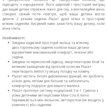
підходить з народження. Його широкий і просторий матрац
дає вашій дитині справжнє ліжко для сну, а вентиляційне вікно
створює свіжий потік повітря, щоб ваша дитина могла
дихати. У режимі сидіння Plaza+ дуже м'яка із просторим
м'яким сидінням. Висувний навіс захистить вашу дитину, коли
вона спить.
Особливості:
Завдяки надм'якій просторій люльці та м'якому
двосторонньому сидінню коляски ваша дитина
відчуватиме максимальний комфорт, лежачи або
сидячи.
Завдяки чотириколісній підвісці, амортизаторам Xtrail та
великим захищеним від проколів колесам Plaza+
перетворить вибоїсту міську поїздку на плавну.
Plaza+ містить безліч дивовижних функцій, які зроблять
кожен день легким для батьків та забезпечать
комфортну подорож для вашого малюка.
Plaza+ пропонує систему подорожей 3-в-1. Сумісна з
усіма дитячими автокріслами Maxi-Cosi й легко
перемикається між люлькою, автокріслом (не входить у
комплект) або сидінням.