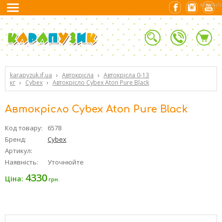
0.017555 (7)
karapyzuk.if.ua
›
Автокрісла
›
Автокрісла 0-13
кг
›
Cybex
›
Автокрісло Cybex Aton Pure Black
Автокрісло Cybex Aton Pure Black
Код товару:
6578
Бренд:
Cybex
Артикул:
Наявність:
Уточнюйте
4330
Ціна:
грн.