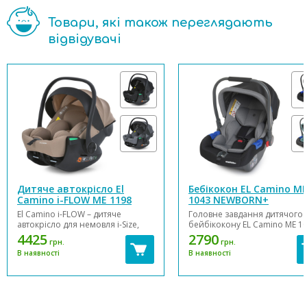
Товари, які також переглядають
відвідувачі
Дитяче автокрісло El
Бебікокон EL Camino M
Camino i-FLOW ME 1198
1043 NEWBORN+
El Camino i-FLOW – дитяче
Головне завдання дитячого
автокрісло для немовля i-Size,
бейбікокону EL Camino ME 1
призначене для дітей від 0 до 15
NEWBORN+ - забезпечити
4425
2790
грн.
грн.
місяців (зростом 40-87см). У
безпеку маленького пасажи
В наявності
В наявності
моделі i-FLOW регулюється
причому не тільки у випадку
підголовник, є м'який вкладиш і
але також при різкому
можна встановити на базу
гальмуванні або екстреному
(продається окремо). Автокрісло
маневрі. Важливо, щоб дитя
дл...
автокрісло було правильно..