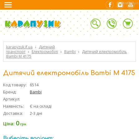
0.03082991 (7)
karapyzuk.if.ua
›
Дитячий
транспорт
›
Електромобілі
›
Bambi
›
Дитячий електромобіль
Bambi M 4175
Дитячий електромобіль Bambi M 4175
Код товару:
6514
Бренд:
Bambi
Артикул:
Наявність:
Є на складі
Доставка:
2-3 дні
0
Ціна:
грн.
Виберіть варіант: