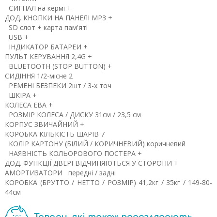
СИГНАЛ на кермі
+
ДОД. КНОПКИ НА ПАНЕЛІ
MP3
+
SD
слот + карта пам'яті
USB
+
ІНДИКАТОР БАТАРЕИ
+
ПУЛЬТ КЕРУВАННЯ
2,4G
+
BLUETOOTH (STOP BUTTON)
+
СИДІННЯ
1/2-місне
2
РЕМЕНІ БЕЗПЕКИ
2шт / 3-х точ
ШКІРА
+
КОЛЕСА
ЕВА
+
РОЗМІР КОЛЕСА / ДИСКУ
31см / 23,5 см
КОРПУС
ЗВИЧАЙНИЙ
+
КОРОБКА
КІЛЬКІСТЬ ШАРІВ
7
КОЛІР КАРТОНУ (БІЛИЙ / КОРИЧНЕВИЙ)
коричневий
НАЯВНІСТЬ КОЛЬОРОВОГО ПОСТЕРА
+
ДОД. ФУНКЦІЇ
ДВЕРІ ВІДЧИНЯЮТЬСЯ У СТОРОНИ
+
АМОРТИЗАТОРИ
передні / задні
КОРОБКА (БРУТТО / НЕТТО / РОЗМІР)
41,2кг / 35кг / 149-80-
44см