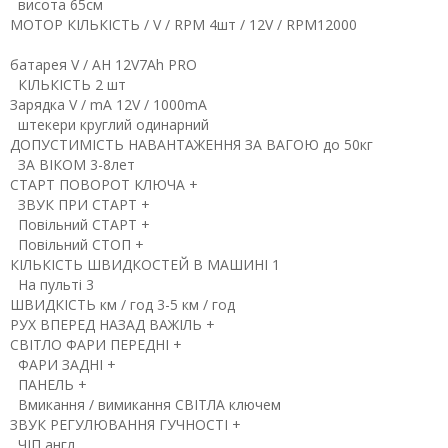
висота
65см
МОТОР
КІЛЬКІСТЬ / V / RPM
4шт / 12V / RPM12000
батарея
V / AH
12V7Ah PRO
КІЛЬКІСТЬ
2 шт
Зарядка
V / mA
12V / 1000mA
штекери
круглий одинарний
ДОПУСТИМІСТЬ НАВАНТАЖЕННЯ
ЗА ВАГОЮ
до 50кг
ЗА ВІКОМ
3-8лет
СТАРТ
ПОВОРОТ КЛЮЧА
+
ЗВУК ПРИ СТАРТ
+
Повільний СТАРТ
+
Повільний СТОП
+
КІЛЬКІСТЬ ШВИДКОСТЕЙ
В МАШИНІ
1
На пульті
3
ШВИДКІСТЬ
км / год
3-5 км / год
РУХ ВПЕРЕД НАЗАД
ВАЖІЛЬ
+
СВІТЛО
ФАРИ ПЕРЕДНІ
+
ФАРИ ЗАДНІ
+
ПАНЕЛЬ
+
Вмикання / вимикання СВІТЛА
ключем
ЗВУК
РЕГУЛЮВАННЯ ГУЧНОСТІ
+
ЧІП
англ