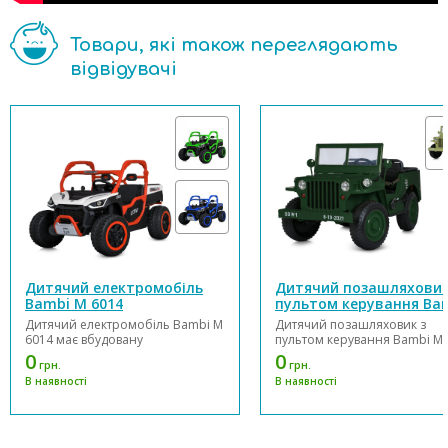
Товари, які також переглядають
відвідувачі
Дитячий електромобіль
Дитячий позашляховик
Bambi M 6014
пультом керування Ba
M 5861
Дитячий електромобіль Bambi M
Дитячий позашляховик з
6014 має вбудовану
пультом керування Bambi M 
функціональну магнітолу з
виконаний в оригінальному
0
0
грн.
грн.
можливістю відтворення
дизайні та обладнаний 3
В наявності
В наявності
улюбленої музики, додає
шкіряними сидіннями.
додатковий елемент радості в
Електромобіль оснащений 4
кожну поїздку. Дитина може
потужними двигунами та
насолоджуватись улюбленими
акумулятором 24V/7Ah.
піснями, що зробить поїздку ще
Передбачена можливість