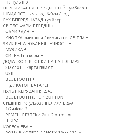
На пульті
3
ПЕРЕМИКАННЯ ШВИДКОСТЕЙ
тумблер
+
ШВИДКІСТЬ
км / год
6-9км / год
РУХ ВПЕРЕД НАЗАД
тумблер
+
СВІТЛО
ФАРИ ПЕРЕДНІ
+
ФАРИ ЗАДНІ
+
КНОПКА вмикання / вимикання СВІТЛА
+
ЗВУК
РЕГУЛЮВАННЯ ГУЧНОСТІ
+
МУЗИКА
+
СИГНАЛ на кермі
+
ДОДАТКОВІ КНОПКИ НА ПАНЕЛІ
MP3
+
SD
слот + карта пам'яті
USB
+
BLUETOOTH
+
ІНДИКАТОР БАТАРЕЇ
+
ПУЛЬТ КЕРУВАННЯ
2,4G
+
BLUETOOTH (STOP BUTTON)
+
СИДІННЯ
Регульовані БЛИЖЧЕ ДАЛІ
+
1/2-місне
2
РЕМЕНІ БЕЗПЕКИ
2шт 2-х точкові
ШКІРА
+
КОЛЕСА
ЕВА
+
РОЗМІР КОЛЕСА / ДИСКУ
36см / 22см