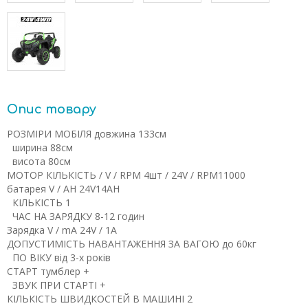
Опис товару
РОЗМІРИ МОБІЛЯ
довжина
133см
ширина
88см
висота
80см
МОТОР
КІЛЬКІСТЬ / V / RPM
4шт / 24V / RPM11000
батарея
V / AH
24V14AH
КІЛЬКІСТЬ
1
ЧАС НА ЗАРЯДКУ
8-12 годин
Зарядка
V / mA
24V / 1A
ДОПУСТИМІСТЬ НАВАНТАЖЕННЯ
ЗА ВАГОЮ
до 60кг
ПО ВІКУ
від 3-х років
СТАРТ
тумблер
+
ЗВУК ПРИ СТАРТІ
+
КІЛЬКІСТЬ ШВИДКОСТЕЙ
В МАШИНІ
2