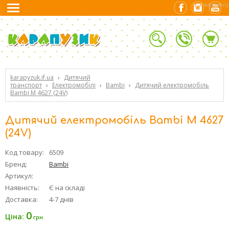
0.0240109 (7)
karapyzuk.if.ua
›
Дитячий
транспорт
›
Електромобілі
›
Bambi
›
Дитячий електромобіль
Bambi M 4627 (24V)
Дитячий електромобіль Bambi M 4627
(24V)
Код товару:
6509
Бренд:
Bambi
Артикул:
Наявність:
Є на складі
Доставка:
4-7 днів
0
Ціна:
грн.