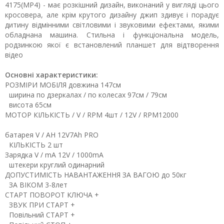
4175(MP4) - має розкішний дизайн, виконаний у вигляді цього
кросовера, але крім крутого дизайну джип здивує і порадує
дитину відмінними світловими і звуковими ефектами, якими
обладнана машина. Стильна і функціональна модель,
родзинкою якої є встановлений планшет для відтворення
відео
Основні характеристики:
РОЗМІРИ МОБІЛЯ
довжина
147см
ширина по дзеркалах / по колесах
97см / 79см
висота
65см
МОТОР
КІЛЬКІСТЬ / V / RPM
4шт / 12V / RPM12000
батарея
V / AH
12V7Ah PRO
КІЛЬКІСТЬ
2 шт
Зарядка
V / mA
12V / 1000mA
штекери
круглий одинарний
ДОПУСТИМІСТЬ НАВАНТАЖЕННЯ
ЗА ВАГОЮ
до 50кг
ЗА ВІКОМ
3-8лет
СТАРТ
ПОВОРОТ КЛЮЧА
+
ЗВУК ПРИ СТАРТ
+
Повільний СТАРТ
+