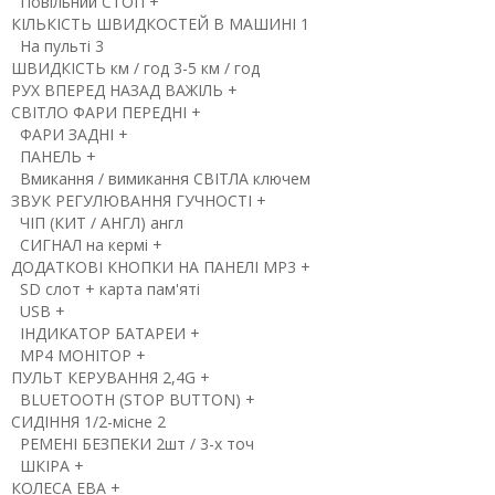
Повільний СТОП
+
КІЛЬКІСТЬ ШВИДКОСТЕЙ
В МАШИНІ
1
На пульті
3
ШВИДКІСТЬ
км / год
3-5 км / год
РУХ ВПЕРЕД НАЗАД
ВАЖІЛЬ
+
СВІТЛО
ФАРИ ПЕРЕДНІ
+
ФАРИ ЗАДНІ
+
ПАНЕЛЬ
+
Вмикання / вимикання СВІТЛА
ключем
ЗВУК
РЕГУЛЮВАННЯ ГУЧНОСТІ
+
ЧІП (КИТ / АНГЛ)
англ
СИГНАЛ на кермі
+
ДОДАТКОВІ КНОПКИ НА ПАНЕЛІ
MP3
+
SD
слот + карта пам'яті
USB
+
ІНДИКАТОР БАТАРЕИ
+
MP4 МОНІТОР
+
ПУЛЬТ КЕРУВАННЯ
2,4G
+
BLUETOOTH (STOP BUTTON)
+
СИДІННЯ
1/2-місне
2
РЕМЕНІ БЕЗПЕКИ
2шт / 3-х точ
ШКІРА
+
КОЛЕСА
ЕВА
+