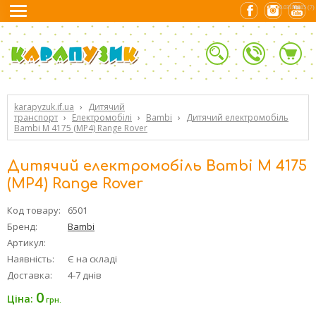
0.03184915 (7)
karapyzuk.if.ua
›
Дитячий
транспорт
›
Електромобілі
›
Bambi
›
Дитячий електромобіль
Bambi M 4175 (MP4) Range Rover
Дитячий електромобіль Bambi M 4175
(MP4) Range Rover
Код товару:
6501
Бренд:
Bambi
Артикул:
Наявність:
Є на складі
Доставка:
4-7 днів
0
Ціна:
грн.