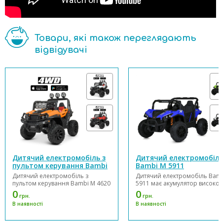
Товари, які також переглядають
відвідувачі
Дитячий електромобіль з
Дитячий електромобіл
пультом керування Bambi
Bambi M 5911
M 4620
Дитячий електромобіль з
Дитячий електромобіль Bam
пультом керування Bambi M 4620
5911 має акумулятор високої
виконаний у стильному дизайні
ємності, забезпечує тривале
0
0
грн.
грн.
та обладнаний одним 2-х місним
катання без необхідності час
В наявності
В наявності
шкіряним сидінням та 2-х
підзарядки. Ця модель мото
точковими ременями безпеки.
забезпечує відмінну тягу і ви
Електромобіль має 4 потужні
швидкість, дозволяє дитині 