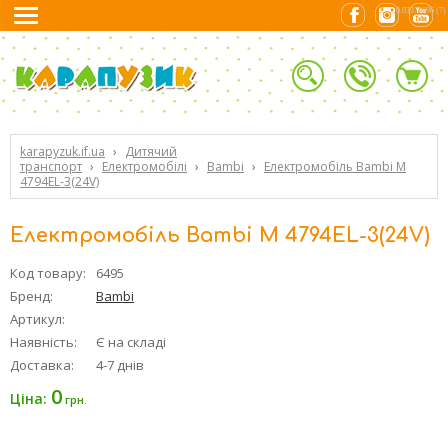
0.03371596 (7)
karapyzuk.if.ua
›
Дитячий
транспорт
›
Електромобілі
›
Bambi
›
Електромобіль Bambi M
4794EL-3(24V)
Електромобіль Bambi M 4794EL-3(24V)
Код товару:
6495
Бренд:
Bambi
Артикул:
Наявність:
Є на складі
Доставка:
4-7 днів
0
Ціна:
грн.