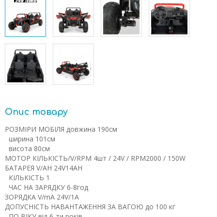
Опис товару
РОЗМІРИ МОБІЛЯ
довжина
190см
ширина
101см
висота
80см
МОТОР
КІЛЬКІСТЬ/V/RPM
4шт / 24V / RPM2000 / 150W
БАТАРЕЯ
V/AH
24V14AH
КІЛЬКІСТЬ
1
ЧАС НА ЗАРЯДКУ
6-8год
ЗОРЯДКА
V/mA
24V/1A
ДОПУСНІСТЬ НАВАНТАЖЕННЯ
ЗА ВАГОЮ
до 100 кг
ПО ВІКУ
від 6-ти років