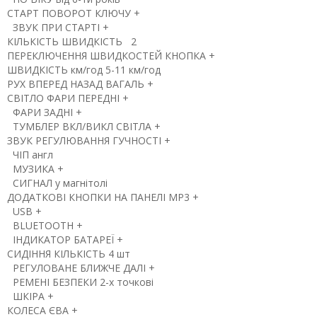
СТАРТ
ПОВОРОТ КЛЮЧУ
+
ЗВУК ПРИ СТАРТІ
+
КІЛЬКІСТЬ ШВИДКІСТЬ
2
ПЕРЕКЛЮЧЕННЯ ШВИДКОСТЕЙ
КНОПКА
+
ШВИДКІСТЬ
км/год
5-11 км/год
РУХ ВПЕРЕД НАЗАД
ВАГАЛЬ
+
СВІТЛО
ФАРИ ПЕРЕДНІ
+
ФАРИ ЗАДНІ
+
ТУМБЛЕР ВКЛ/ВИКЛ СВІТЛА
+
ЗВУК
РЕГУЛЮВАННЯ ГУЧНОСТІ
+
ЧІП
англ
МУЗИКА
+
СИГНАЛ
у магнітолі
ДОДАТКОВІ КНОПКИ НА ПАНЕЛІ
MP3
+
USB
+
BLUETOOTH
+
ІНДИКАТОР БАТАРЕЇ
+
СИДІННЯ
КІЛЬКІСТЬ
4 шт
РЕГУЛОВАНЕ БЛИЖЧЕ ДАЛІ
+
РЕМЕНІ БЕЗПЕКИ
2-х точкові
ШКІРА
+
КОЛЕСА
ЄВА
+