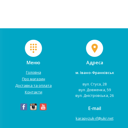
двигуни і акумулятор 12V/10Ah.
просто кататися по рівним
Передбачена можливість...
дорогам, але ...
Меню
Адреса
Головна
м. Івано-Франківськ
Про магазин
вул. Стуса, 28
Доставка та оплата
вул. Довженка, 59
Контакти
вул. Дністровська, 26
E-mail
karapyzuk-if@ukr.net