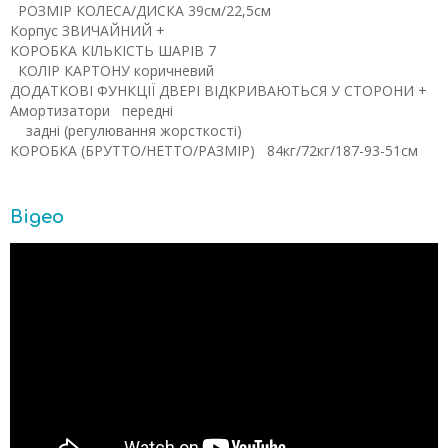
РОЗМІР КОЛЕСА/ДИСКА
39см/22,5см
Корпус
ЗВИЧАЙНИЙ
+
КОРОБКА
КІЛЬКІСТЬ ШАРІВ
7
КОЛІР КАРТОНУ
коричневий
ДОДАТКОВІ ФУНКЦІЇ
ДВЕРІ ВІДКРИВАЮТЬСЯ У СТОРОНИ
+
Амортизатори
передні
задні (регулювання жорсткості)
КОРОБКА (БРУТТО/НЕТТО/РАЗМІР)
84кг/72кг/187-93-51см
Відео