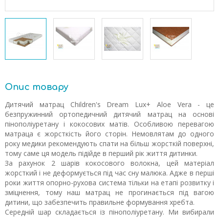
Опис товару
Дитячий матрац Children's Dream Lux+ Aloe Vera - це
безпружинний ортопедичний дитячий матрац на основі
пінополіуретану і кокосових матів. Особливою перевагою
матраца є жорсткість його сторін. Немовлятам до одного
року медики рекомендують спати на більш жорсткій поверхні,
тому саме ця модель підійде в перший рік життя дитинки.
За рахунок 2 шарів кокосового волокна, цей матеріал
жорсткий і не деформується під час сну малюка. Адже в перші
роки життя опорно-рухова система тільки на етапі розвитку і
зміцнення, тому наш матрац не прогинається під вагою
дитини, що забезпечить правильне формування хребта.
Середній шар складається із пінополіуретану. Ми вибирали