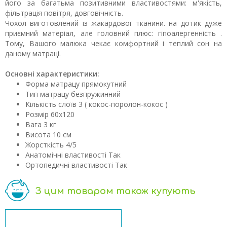
його за багатьма позитивними властивостями: м'якість,
фільтрація повітря, довговічність.
Чохол виготовлений із жакардової тканини. на дотик дуже
приємний матеріал, але головний плюс: гіпоалергенність .
Тому, Вашого малюка чекає комфортний і теплий сон на
даному матраці.
Основні характеристики:
Форма матрацу
прямокутний
Тип матрацу
безпружинний
Кількість слоїв
3 ( кокос-поролон-кокос )
Розмір
60x120
Вага
3 кг
Висота
10 см
Жорсткість
4/5
Анатомічні властивості
Так
Ортопедичні властивості
Так
З цим товаром також купують