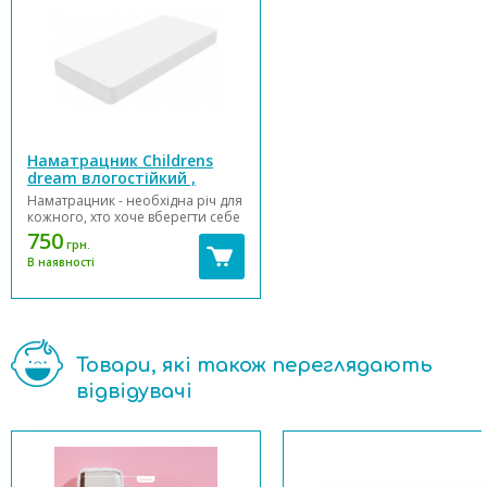
Наматрацник Сhildrens
dream влогостійкий ,
натяжний
Наматрацник - необхідна річ для
кожного, хто хоче вберегти себе
від зайвих турбот. Наматрацник
750
грн.
відмінно захищає матрац від
В наявності
оточуючих проблем, таких як
вода, бруд і пил. За рахунок
вологостійкого матеріалу - наш
продукт стані є невід'ємною
річчю у...
Товари, які також переглядають
відвідувачі