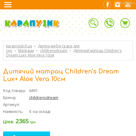
0.02090096 (9)
karapyzuk.if.ua
›
Дитячі меблі та все для
сну
›
Матраци
›
childrensdream
›
Дитячий матрац Children's
Dream Lux+ Aloe Vera 10см
Дитячий матрац Children's Dream
Lux+ Aloe Vera 10см
Код товару:
6491
Бренд:
childrensdream
Артикул:
Наявність:
Є на складі
2365
Ціна:
грн.