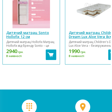
Дитячий матрац Sonto
Дитячий матрац Childr
Hollofix 12 см
Dream Lux Aloe Vera 8с
Дитячий матрац Hollofix Матрац
Дитячий матрац Children's 
Hollofix від бренду Sonto – це
Lux Aloe Vera – безпружинн
гіпоалергенний, двосторонній
дитячий матрац з подвійним
2940
1990
грн.
грн.
матрац, який враховує
кокосовим матом. Завдяки
В наявності
В наявності
особливості формування
екологічним компонентам
опорно-рухового апарату
матрацу можна бути впевне
малюків від 0 до 4 років.
у безпеці сну Вашого малюка
Забезпечує відповідну жорсткість
Головне те, на що потрібно
для малюків в...
звертати увагу...