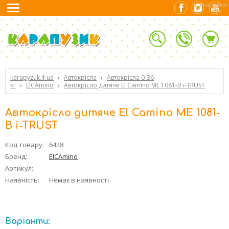
0.01740289 (9)
karapyzuk.if.ua
›
Автокрісла
›
Автокрісла 0-36
кг
›
ElCAmino
›
Автокрісло дитяче El Camino ME 1081-B i-TRUST
Автокрісло дитяче El Camino ME 1081-
B i-TRUST
Код товару:
6428
Бренд:
ElCAmino
Артикул:
Наявність:
Немає в наявності
Варіанти: