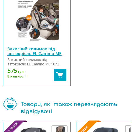
Захисний килимок під
автокрісло EL Camino ME
1072
Захисний килимок під
автокрісло EL Camino ME 1072
призначений для збереження
575
грн.
будь-якого виду оббивки
В наявності
автомобільних сидінь при
використанні автокрісел.
Характеристики захисного
килимка EL Camino ME 1072:
Килимок має регульовану ...
Товари, які також переглядають
відвідувачі