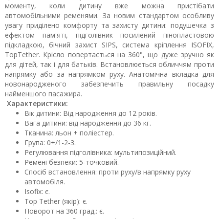
моменту, коли дитину вже можна пристібати
автомобільними ременями. За новим стандартом особливу
увагу приділено комфорту та захисту дитини: подушечка з
ефектом пам'яті, підголівник посилений пінопластовою
підкладкою, бічний захист SIPS, система кріплення ISOFIX,
TopTether. Крісло повертається на 360°, що дуже зручно як
для дітей, так і для батьків. Встановлюється обличчям проти
напрямку або за напрямком руху. Анатомічна вкладка для
новонародженого забезпечить правильну посадку
найменшого пасажира.
Характеристики:
Вік дитини: Від народження до 12 років.
Вага дитини: від народження до 36 кг.
Тканина: льон + поліестер.
Група: 0+/1-2-3.
Регулювання підголівника: мультипозиційний.
Ремені безпеки: 5-точковий.
Спосіб встановлення: проти руху/в напрямку руху
автомобіля.
Isofix: є.
Top Tether (якір): є.
Поворот на 360 град.: є.