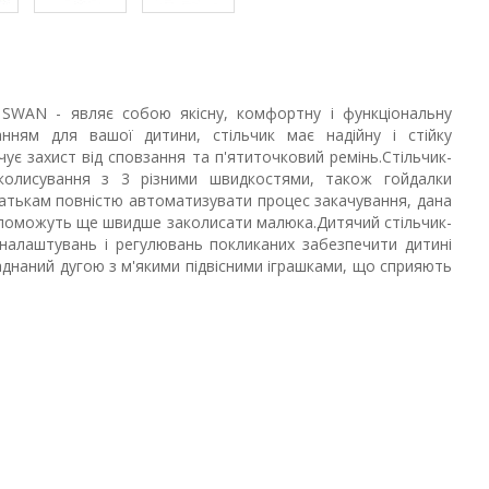
 SWAN - являє собою якісну, комфортну і функціональну
нням для вашої дитини, стільчик має надійну і стійку
ує захист від сповзання та п'ятиточковий ремінь.Стільчик-
олисування з 3 різними швидкостями, також гойдалки
атькам повністю автоматизувати процес закачування, дана
поможуть ще швидше заколисати малюка.Дитячий стільчик-
 налаштувань і регулювань покликаних забезпечити дитині
днаний дугою з м'якими підвісними іграшками, що сприяють