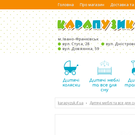
Головна
Про магазин
Доставка та
м. Івано-Франківськ
вул. Стуса, 28
вул. Дністровс
вул. Довженка, 59
Дитячі
Дитячі меблі
Ди
коляски
та все для
тра
сну
karapyzuk.if.ua
›
Дитячі меблі та все для с