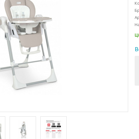
Ко
Б
Ар
На
Ц
В