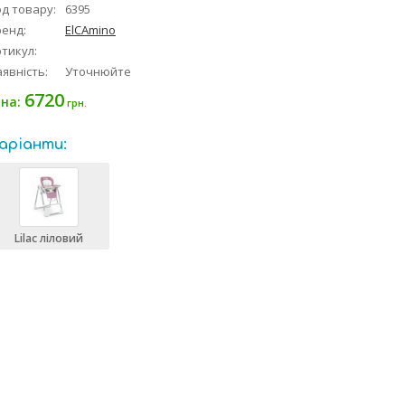
д товару:
6395
ренд:
ElCAmino
тикул:
явність:
Уточнюйте
6720
іна:
грн.
аріанти:
Lilac ліловий