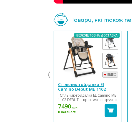
Товари, які також п
БЕЗКОШТОВНА ДОСТАВКА
ВІДЕО
Стільчик-гойдалка El
Camino Debut ME 1102
Стільчик-гойдалка EL Camino ME
1102 DEBUT – практична і зручна
у використанні модель
7490
грн.
середньої цінової категорії.
В наявності
Виріб має в своєму
розпорядженні спеціальний
механізмом складання, що
значно спрощує її зберігання та
транспорт...