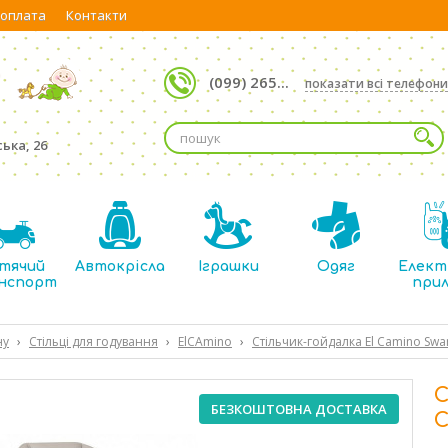
 оплата
Контакти
(099) 265...
показати всі телефони
ька, 26
тячий
Автокрісла
Іграшки
Одяг
Елект
нспорт
при
ну
›
Стільці для годування
›
ElCAmino
›
Стільчик-гойдалка El Camino Swa
С
БЕЗКОШТОВНА ДОСТАВКА
C