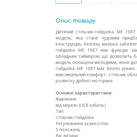
Опис товару
Дитячий стільчик-гойдалка ME 1087
модель, яка стане чудовим придба
конструкцію, безпеку малюка забезпеч
гойдалка ME 1087 має функцію зак
обладнані таймером, що дозволить б
модель оснащена мелодіями, вони до
гойдалка ME 1087 має безліч різних
максимальний комфорт, стільчик обла
розвитку дрібної моторики
Основні характеристики:
Живлення:
від мережі (USB кабель)
Тип:
стільчик-гойдалка
Регулювання за висотою:
5 положень
Вік дитини: