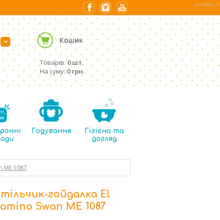
0.01700902 (7)
Кошик
›
Товарів:
0 шт.
На суму:
0 грн.
ронні
Годування
Гігієна та
лади
догляд
n ME 1087
тільчик-гойдалка El
amino Swan ME 1087