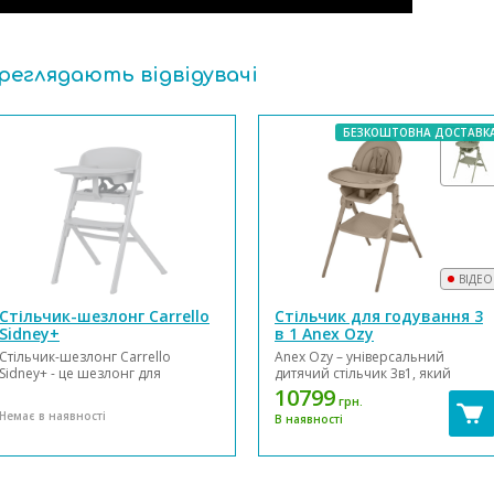
ереглядають відвідувачі
БЕЗКОШТОВНА ДОСТАВК
ВІДЕО
Стільчик-шезлонг Carrello
Стільчик для годування 3
Sidney+
в 1 Anex Ozy
Стільчик-шезлонг Carrello
Anex Ozy – універсальний
Sidney+ - це шезлонг для
дитячий стільчик 3в1, який
новонародженого, стільчик для
включає шезлонг для немовля,
10799
грн.
годування, стілець для
високий стільчик для годування
Немає в наявності
В наявності
дорослого. Рішення на багато
та вежу для активностей.
років - стільчик, який росте
Стільчик Anex Ozy супроводжує
разом з вашою дитиною.
батьків під час усіх перших
Високий шезлонг дасть змогу
митей: від обіймів, усмішок і
батькам доглядати за
безладу під час год...