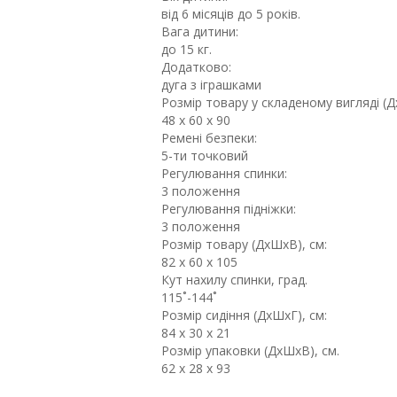
від 6 місяців до 5 років.
Вага дитини:
до 15 кг.
Додатково:
дуга з іграшками
Розмір товару у складеному вигляді (
48 х 60 х 90
Ремені безпеки:
5-ти точковий
Регулювання спинки:
3 положення
Регулювання підніжки:
3 положення
Розмір товару (ДхШхВ), см:
82 х 60 х 105
Кут нахилу спинки, град.
115˚-144˚
Розмір сидіння (ДхШхГ), см:
84 х 30 х 21
Розмір упаковки (ДхШхВ), см.
62 x 28 x 93