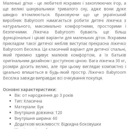
Маленькі дітки - це любителі яскравих і захоплюючих ігор, а
ще великі шанувальники тривалого сну, адже вони дуже
швидко втомлюються. Враховуючи що це український
виробник Babyroom намагається робити дитячі ліжечка з
натурального, максимально комфортними, просторими і
безпечними. Ліжечка Babyroom бувають ще більш
функціональні і цікаві варіанти для маленьких діток. Яскравим
прикладом такої дитячої меблів виступає прекрасна ліжечко
Babyroom Веселка. Це класичний варіант для дитячої спальні,
який приємно здивує малюків комфортом, а їх батьків
оригінальним дизайном і доступною ціною. Вага ліжечка 30 кг,
розміри досить великі, але при цьому виглядає компактно і
ідеально впишеться в будь-який простір. Ліжечко Babyroom
Веселка завжди виправдає всі очікування покупця.
Основні характеристики:
Вік:
от народження до 3 років
Тип:
Класична
Матеріали:
Бук
Внутрішня довжина:
120
Внутрішня ширина:
60
Додаткові можливості:
Відкидна боковушки