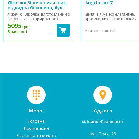
Ліжечко Зірочка маятник,
Angelo Lux 7
відкидна боковина, бук
Ліжечко Зірочка виготовлений з
Дитяче ліжечко елегантне,
натурального природного
красиве, виконане в класич
матеріалу - масиву бука. Вся
стилі. Воно з упевненістю
5095
грн.
поверхня ретельно
впишеться в будь-який інтер
Немає в наявності
В наявності
відшліфована, а лаки і фарби,
дитячої кімнати. На ньому
використовувані при
встановлено
виробництві абсолютно
унікальний маятниковий
безпечні для дитини. Модель
механізм, що дозволяє кача
Зірочка оснащена маят...
ліжечко в горизонтальній по.
Меню
Адреса
Головна
м. Івано-Франківськ
Про магазин
вул. Стуса, 28
Доставка та оплата