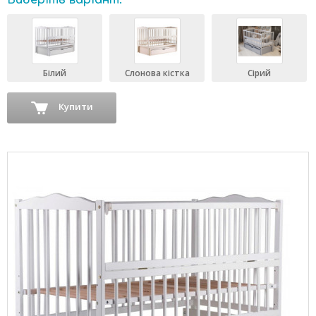
Виберіть варіант:
Білий
Слонова кістка
Сірий
Купити