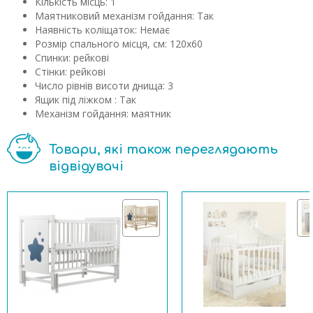
Кількість місць:
1
Маятниковий механізм гойдання:
Так
Наявність коліщаток:
Немає
Розмір спального місця, см:
120х60
Спинки:
рейкові
Стінки:
рейкові
Число рівнів висоти днища:
3
Ящик під ліжком :
Так
Механізм гойдання:
маятник
Товари, які також переглядають
відвідувачі