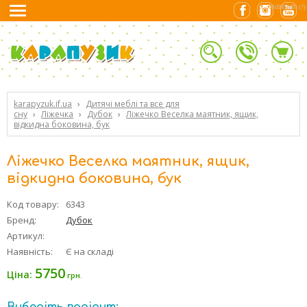
0.02455401 (7)
karapyzuk.if.ua
›
Дитячі меблі та все для
сну
›
Ліжечка
›
Дубок
›
Ліжечко Веселка маятник, ящик,
відкидна боковина, бук
Ліжечко Веселка маятник, ящик,
відкидна боковина, бук
Код товару:
6343
Бренд:
Дубок
Артикул:
Наявність:
Є на складі
5750
Ціна:
грн.