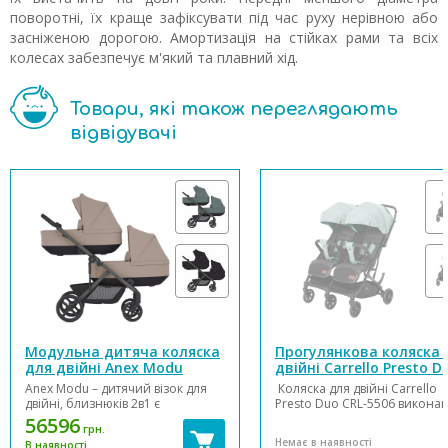
поворотні, їх краще зафіксувати під час руху нерівною або
засніженою дорогою. Амортизація на стійках рами та всіх
колесах забезпечує м'який та плавний хід.
Товари, які також переглядають
відвідувачі
Модульна дитяча коляска
Прогулянкова коляска 
для двійні Anex Modu
двійні Carrello Presto D
CRL-5506(Д)
Anex Modu – дитячий візок для
Коляска для двійні Carrello
двійні, близнюків 2в1 є
Presto Duo CRL-5506 виконан
комплексним рішенням для двох
сучасному стильному дизайн
56596
грн.
дітей від народження аж до кінця
використанням високоякісни
Немає в наявності
В наявності