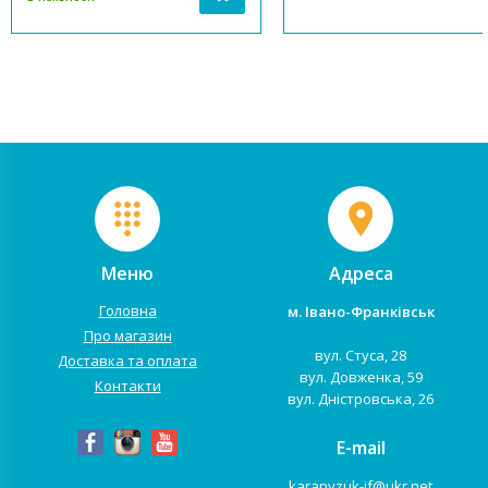
періоду користування візком. У
безпечних матеріалів. На
цьому наборі ви отримуєте дві
легкому шасі коляски розмі
люльки для немовлят та два
2 сидіння з незалежними
повнорозмірні прогулянкові
системами регулювання
сидіння. ...
підніжок, капюшонів і с...
Меню
Адреса
Головна
м. Івано-Франківськ
Про магазин
вул. Стуса, 28
Доставка та оплата
вул. Довженка, 59
Контакти
вул. Дністровська, 26
E-mail
karapyzuk-if@ukr.net