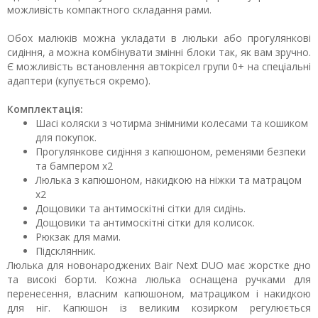
можливість компактного складання рами.
Обох малюків можна укладати в люльки або прогулянкові
сидіння, а можна комбінувати змінні блоки так, як вам зручно.
Є можливість встановлення автокрісел групи 0+ на спеціальні
адаптери (купується окремо).
Комплектація:
Шасі коляски з чотирма знімними колесами та кошиком
для покупок.
Прогулянкове сидіння з капюшоном, ременями безпеки
та бампером х2
Люлька з капюшоном, накидкою на ніжки та матрацом
х2
Дощовики та антимоскітні сітки для сидінь.
Дощовики та антимоскітні сітки для колисок.
Рюкзак для мами.
Підсклянник.
Люлька для новонароджених Bair Next DUO має жорстке дно
та високі борти. Кожна люлька оснащена ручками для
перенесення, власним капюшоном, матрациком і накидкою
для ніг. Капюшон із великим козирком регулюється