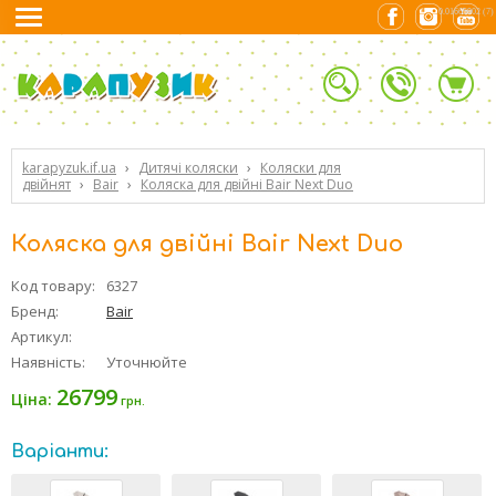
0.01665902 (7)
karapyzuk.if.ua
›
Дитячі коляски
›
Коляски для
двійнят
›
Bair
›
Коляска для двійні Bair Next Duo
Коляска для двійні Bair Next Duo
Код товару:
6327
Бренд:
Bair
Артикул:
Наявність:
Уточнюйте
26799
Ціна:
грн.
Варіанти: