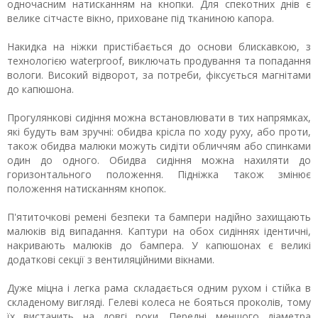
одночасним натисканням на кнопки. Для спекотних днів є
велике сітчасте вікно, приховане під тканиною капора.
Накидка на ніжки пристібається до основи блискавкою, з
технологією waterproof, виключать продування та попадання
вологи. Високий відворот, за потреби, фіксується магнітами
до капюшона.
Прогулянкові сидіння можна встановлювати в тих напрямках,
які будуть вам зручні: обидва крісла по ходу руху, або проти,
також обидва малюки можуть сидіти обличчям або спинками
один до одного. Обидва сидіння можна нахиляти до
горизонтального положення. Підніжка також змінює
положення натисканням кнопок.
П'ятиточкові ремені безпеки та бампери надійно захищають
малюків від випадання. Каптури на обох сидіннях ідентичні,
накривають малюків до бампера. У капюшонах є великі
додаткові секції з вентиляційними вікнами.
Дуже міцна і легка рама складається одним рухом і стійка в
складеному вигляді. Гелеві колеса не бояться проколів, тому
їх вистачить на довгі роки. Передні меншого діаметра