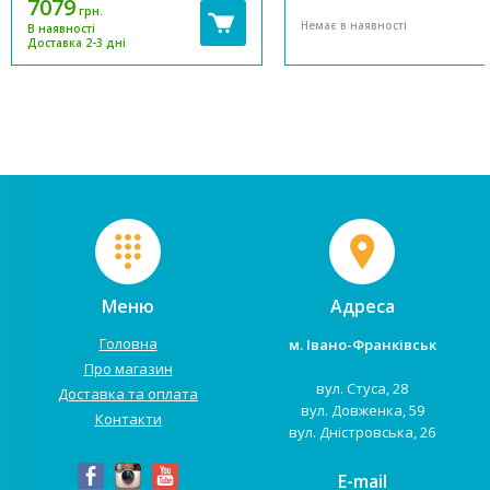
7079
грн.
підвищене навантаження (до 22
рамою та швидким складан
Немає в наявності
В наявності
кг) та висока прохідність. Модель
Carrello Bravo Plus - всесез
Доставка 2-3 дні
обладнана регульованою по
коляска, яка підкорює серця 
висоті батьківською ручкою, 5-ти
долає всі дороги, тепер дост..
точковими ременями безпеки та
зні...
Меню
Адреса
Головна
м. Івано-Франківськ
Про магазин
вул. Стуса, 28
Доставка та оплата
вул. Довженка, 59
Контакти
вул. Дністровська, 26
E-mail