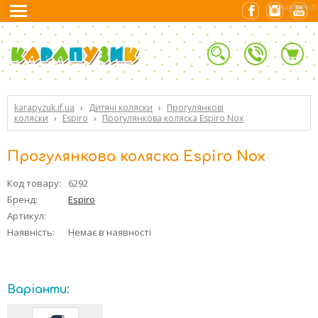
0.02090096 (7)
karapyzuk.if.ua
›
Дитячі коляски
›
Прогулянкові
коляски
›
Espiro
›
Прогулянкова коляска Espiro Nox
Прогулянкова коляска Espiro Nox
Код товару:
6292
Бренд:
Espiro
Артикул:
Наявність:
Немає в наявності
Варіанти: