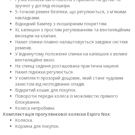
зручної у догляді екошкіри.
5-точкові ремені безпеки, що регулюються, з м'якими
накладками.
Відкидний бампер з екошкіряним покриттям.
XL капюшон з простим регулюванням та вентиляційним
віконцем на клапані.
Нахил спинки плавно налаштовується завдяки системі
ременів.
У відкинутому положенні спинки на капюшоні є велике
вентиляційне вікно.
На спинці сидіння розташована практична кишеня.
Нахил підніжки регулюється.
У комплекті прозорий дощовик, який стане чудовим
захистом від несподіваних опадів.
Відкритий кошик для покупок.
Поворотні передні колеса із можливістю прямого
блокування.
Колеса непробивні.
Комплектація прогулянкової коляски Espiro Nox:
Коляска.
Корзина для покупок.