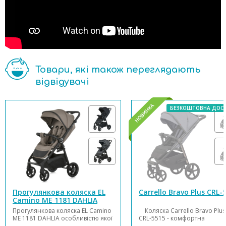
Товари, які також переглядають
відвідувачі
БЕЗКОШТОВНА ДОС
Прогулянкова коляска EL
Carrello Bravo Plus CRL-
Camino ME 1181 DAHLIA
Прогулянкова коляска EL Camino
Коляска Carrello Bravo Plu
ME 1181 DAHLIA особливістю якої
CRL-5515 - комфортна
є водовідштовхувальна тканина,
всесезонна коляска з безпе