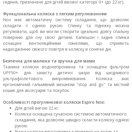
сидіння, призначене для дітей вікової категорії 0+ (до 22 кг).
Функціональна коляска з легким регулюванням
Nox має автоматичну систему складання, що дозволяє
складати її однією рукою. Спинку та підніжку можна
регулювати, щоб ви могли створити ідеально довгу спальну
поверхню для сну своєї дитини. Капюшон і задня спинка
оснащені вентиляційними панелями, що сприяють
надходженню свіжого повітря в коляску в сонячні дні.
Безпечна для малюка та зручна для мами
Тканина коляски водонепроникна та оснащена фільтром
UPF50+ для захисту дитячої шкіри від шкідливого
ультрафіолетового випромінювання. Коляска має
ергономічний гальмівний механізм "stop and go" та місткий
кошик для аксесуарів та покупок.
Особливості прогулянкової коляски Espiro Nox:
Для дітей вагою 22 кг.
Коляска оснащена сучасною системою автоматичного
складання, яка дозволяє швидко скласти коляску однією
рукою.
Ручка коляски виготовлена ​​з приємної на дотик та